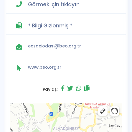
Görmek için tıklayın
* Bilgi Gizlenmiş *
eczaciodasi@beo.org.tr
www.beo.org.tr
Paylaş: