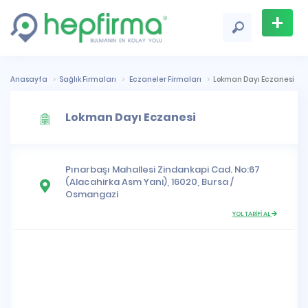
+
Firma
Ekle
Anasayfa
Sağlık Firmaları
Eczaneler Firmaları
Lokman Dayı Eczanesi
Lokman Dayı Eczanesi
Pınarbaşı Mahallesi
Zindankapi Cad. No:67
(Alacahirka Asm Yani), 16020,
Bursa
/
Osmangazi
YOL TARİFİ AL