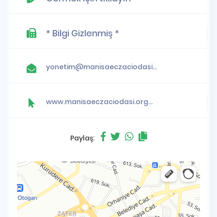
* Bilgi Gizlenmiş *
yonetim@manisaeczaciodasi.org.tr
www.manisaeczaciodasi.org.tr
Paylaş: