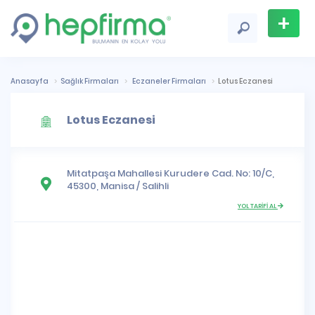
+
Firma
Ekle
Anasayfa
Sağlık Firmaları
Eczaneler Firmaları
Lotus Eczanesi
Lotus Eczanesi
Mitatpaşa Mahallesi
Kurudere Cad. No: 10/C,
45300,
Manisa
/
Salihli
YOL TARİFİ AL