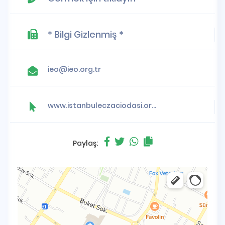
* Bilgi Gizlenmiş *
ieo@ieo.org.tr
www.istanbuleczaciodasi.org.tr
Paylaş: