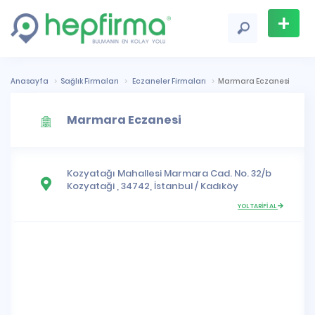
+
Firma
Ekle
Anasayfa
Sağlık Firmaları
Eczaneler Firmaları
Marmara Eczanesi
Marmara Eczanesi
Kozyatağı Mahallesi
Marmara Cad. No. 32/b
Kozyataği , 34742,
İstanbul
/
Kadıköy
YOL TARİFİ AL