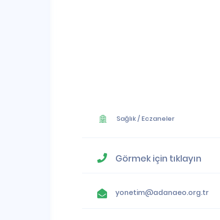
Sağlık
/
Eczaneler
Görmek için tıklayın
yonetim@adanaeo.org.tr