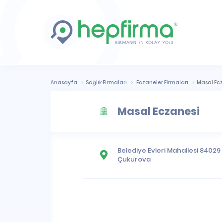
Anasayfa
Sağlık Firmaları
Eczaneler Firmaları
Masal Ec
Masal Eczanesi
Belediye Evleri Mahallesi
84029 S
Çukurova