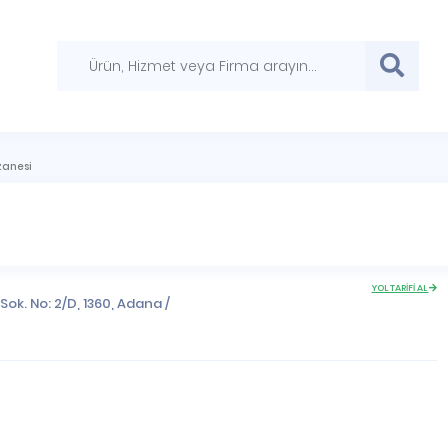
zanesi
YOL TARİFİ AL
ok. No: 2/D, 1360,
Adana
/