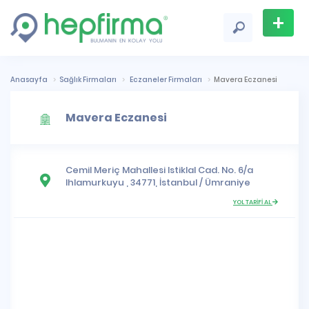
+
Firma
Ekle
Anasayfa
Sağlık Firmaları
Eczaneler Firmaları
Mavera Eczanesi
Mavera Eczanesi
Cemil Meriç Mahallesi
Istiklal Cad. No. 6/a
Ihlamurkuyu , 34771,
İstanbul
/
Ümraniye
YOL TARİFİ AL