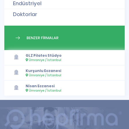
Endüstriyel
Doktorlar
BENZER FİRMALAR
GLZ Pilates Stüdyo
Ümraniye / İstanbul
Kurşunlu Eczanesi
Ümraniye / İstanbul
Nisan Eczanesi
Ümraniye / İstanbul