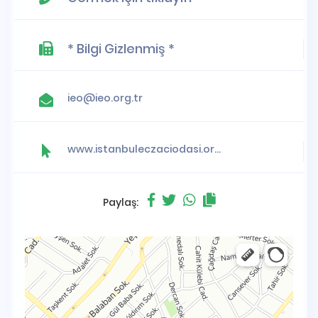
* Bilgi Gizlenmiş *
ieo@ieo.org.tr
www.istanbuleczaciodasi.org.tr
Paylaş: