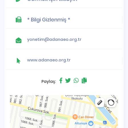
* Bilgi Gizlenmiş *
yonetim@adanaeo.org.tr
www.adanaeo.org.tr
Paylaş: