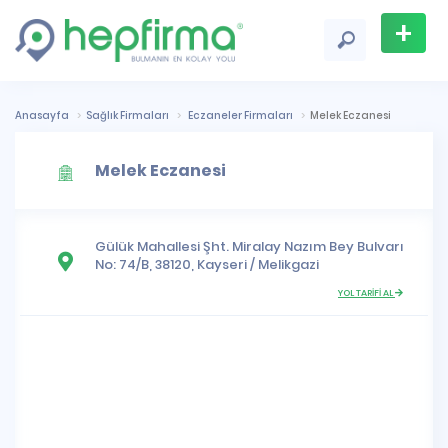
+
Firma
Ekle
Anasayfa
Sağlık Firmaları
Eczaneler Firmaları
Melek Eczanesi
Melek Eczanesi
Gülük Mahallesi
Şht. Miralay Nazım Bey Bulvarı
No: 74/B, 38120,
Kayseri
/
Melikgazi
YOL TARİFİ AL