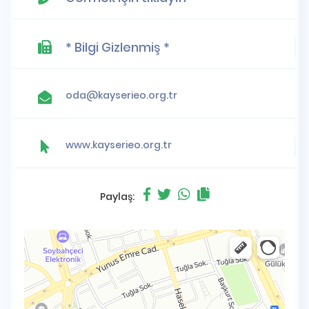
* Bilgi Gizlenmiş *
oda@kayserieo.org.tr
www.kayserieo.org.tr
Paylaş: