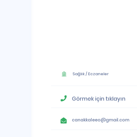
Sağlık
/
Eczaneler
Görmek için tıklayın
canakkaleeo@gmail.com