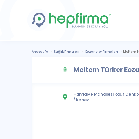
Anasayfa
Sağlık Firmaları
Eczaneler Firmaları
Meltem T
Meltem Türker Ecz
Hamidiye Mahallesi
Rauf Denktaş
/
Kepez