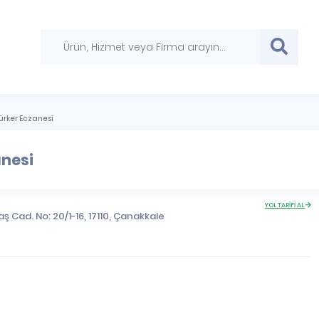
ürker Eczanesi
anesi
YOL TARİFİ AL
 Cad. No: 20/1-16, 17110,
Çanakkale