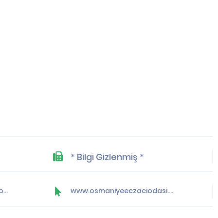
* Bilgi Gizlenmiş *
bilgi@osmaniyeeczaciodasi.org.tr
www.osmaniyeeczaciodasi.org.tr