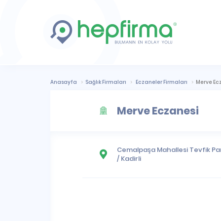
Anasayfa
Sağlık Firmaları
Eczaneler Firmaları
Merve Ec
Merve Eczanesi
Cemalpaşa Mahallesi
Tevfik Pa
/
Kadirli