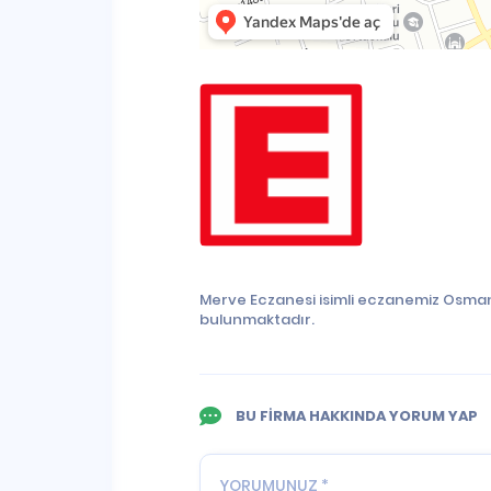
Merve Eczanesi isimli eczanemiz Osman
bulunmaktadır.
BU FİRMA HAKKINDA YORUM YAP