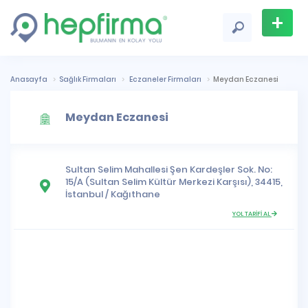
+
Firma
Ekle
Anasayfa
Sağlık Firmaları
Eczaneler Firmaları
Meydan Eczanesi
Meydan Eczanesi
Sultan Selim Mahallesi
Şen Kardeşler Sok. No:
15/A (Sultan Selim Kültür Merkezi Karşısı), 34415,
İstanbul
/
Kağıthane
YOL TARİFİ AL