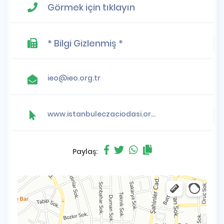
Görmek için tıklayın
* Bilgi Gizlenmiş *
ieo@ieo.org.tr
www.istanbuleczaciodasi.org.tr
Paylaş: