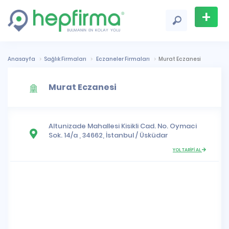
+
Firma
Ekle
Anasayfa
Sağlık Firmaları
Eczaneler Firmaları
Murat Eczanesi
Murat Eczanesi
Altunizade Mahallesi
Kisikli Cad. No. Oymaci
Sok. 14/a , 34662,
İstanbul
/
Üsküdar
YOL TARİFİ AL