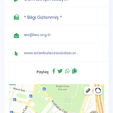
* Bilgi Gizlenmiş *
ieo@ieo.org.tr
www.istanbuleczaciodasi.org.tr
Paylaş: