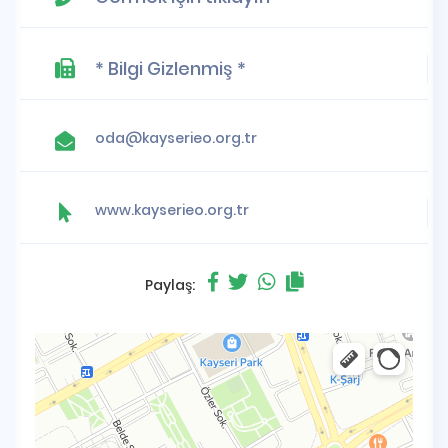
* Bilgi Gizlenmiş *
oda@kayserieo.org.tr
www.kayserieo.org.tr
Paylaş: