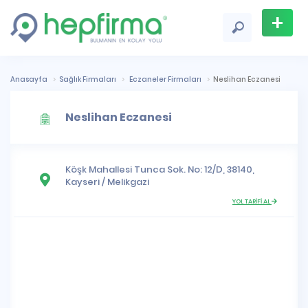
+
Firma
Ekle
Anasayfa
Sağlık Firmaları
Eczaneler Firmaları
Neslihan Eczanesi
Neslihan Eczanesi
Köşk Mahallesi
Tunca Sok. No: 12/D, 38140,
Kayseri
/
Melikgazi
YOL TARİFİ AL