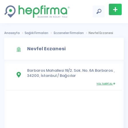
+
Firma
Ekle
Anasayfa
Sağlık Firmaları
Eczaneler Firmaları
Nevfel Eczanesi
Nevfel Eczanesi
Barbaros Mahallesi
19/2. Sok. No. 6A Barbaros ,
34200,
İstanbul
/
Bağcılar
YOL TARİFİ AL