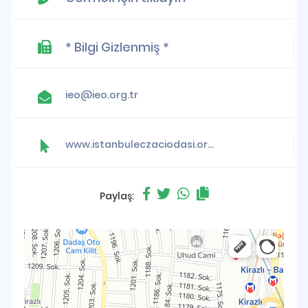
* Bilgi Gizlenmiş *
ieo@ieo.org.tr
www.istanbuleczaciodasi.org.tr
Paylaş: