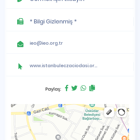
* Bilgi Gizlenmiş *
ieo@ieo.org.tr
www.istanbuleczaciodasi.org.tr
Paylaş: