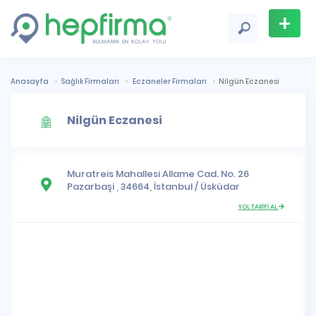
+
Firma
Ekle
Anasayfa
Sağlık Firmaları
Eczaneler Firmaları
Nilgün Eczanesi
Nilgün Eczanesi
Muratreis Mahallesi
Allame Cad. No. 26
Pazarbaşi , 34664,
İstanbul
/
Üsküdar
YOL TARİFİ AL