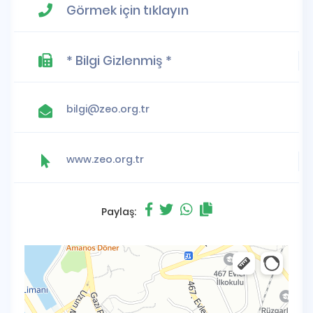
Görmek için tıklayın
* Bilgi Gizlenmiş *
bilgi@zeo.org.tr
www.zeo.org.tr
Paylaş: