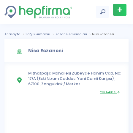
+
Firma
Ekle
Anasayfa
Sağlık Firmaları
Eczaneler Firmaları
Nisa Eczanesi
Nisa Eczanesi
Mithatpaşa Mahallesi
Zübeyde Hanım Cad. No:
17/A (Eski Nizam Caddesi Yeni Camii Karşısı),
67100,
Zonguldak
/
Merkez
YOL TARİFİ AL