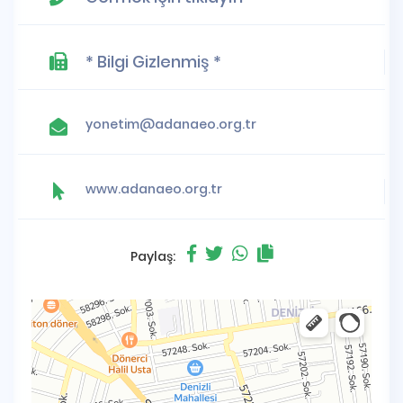
* Bilgi Gizlenmiş *
yonetim@adanaeo.org.tr
www.adanaeo.org.tr
Paylaş: