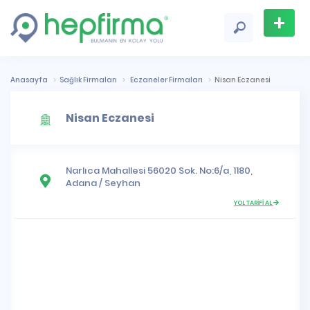
+
Firma
Ekle
Anasayfa
Sağlık Firmaları
Eczaneler Firmaları
Nisan Eczanesi
Nisan Eczanesi
Narlıca Mahallesi
56020 Sok. No:6/a, 1180,
Adana
/
Seyhan
YOL TARİFİ AL