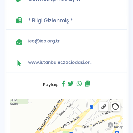
* Bilgi Gizlenmiş *
ieo@ieo.org.tr
www.istanbuleczaciodasi.org.tr
Paylaş: