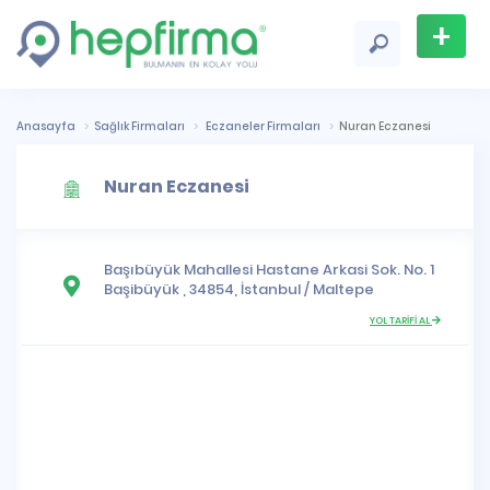
+
Firma
Ekle
Anasayfa
Sağlık Firmaları
Eczaneler Firmaları
Nuran Eczanesi
Nuran Eczanesi
Başıbüyük Mahallesi
Hastane Arkasi Sok. No. 1
Başibüyük , 34854,
İstanbul
/
Maltepe
YOL TARİFİ AL