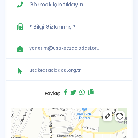
Görmek için tıklayın
* Bilgi Gizlenmiş *
yonetim@usakeczaciodasi.org.tr
usakeczaciodasi.org.tr
Paylaş: