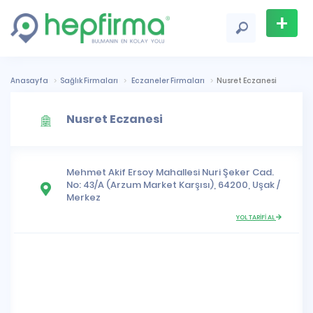
+
Firma
Ekle
Anasayfa
Sağlık Firmaları
Eczaneler Firmaları
Nusret Eczanesi
Nusret Eczanesi
Mehmet Akif Ersoy Mahallesi
Nuri Şeker Cad.
No: 43/A (Arzum Market Karşısı), 64200,
Uşak
/
Merkez
YOL TARİFİ AL