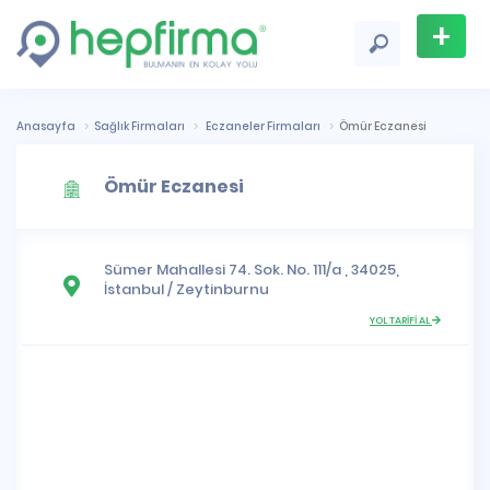
+
Firma
Ekle
Anasayfa
Sağlık Firmaları
Eczaneler Firmaları
Ömür Eczanesi
Ömür Eczanesi
Sümer Mahallesi
74. Sok. No. 111/a , 34025,
İstanbul
/
Zeytinburnu
YOL TARİFİ AL