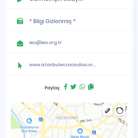
* Bilgi Gizlenmiş *
ieo@ieo.org.tr
www.istanbuleczaciodasi.org.tr
Paylaş: