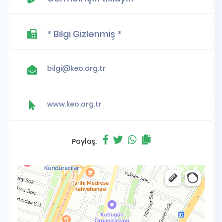
* Bilgi Gizlenmiş *
bilgi@keo.org.tr
www.keo.org.tr
Paylaş: