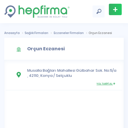
+
Firma
Ekle
Anasayfa
Sağlık Firmaları
Eczaneler Firmaları
Orçun Eczanesi
Orçun Eczanesi
Musalla Bağları Mahallesi
Gülbahar Sok. No:5/a
, 42110,
Konya
/
Selçuklu
YOL TARİFİ AL