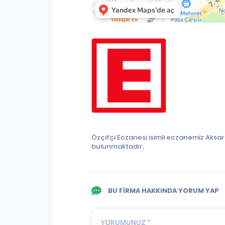
Özçifçi Eczanesi isimli eczanemiz Aksa
bulunmaktadır.
BU FİRMA HAKKINDA YORUM YAP