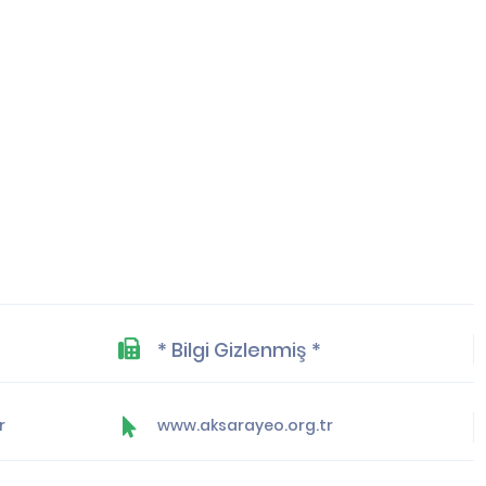
* Bilgi Gizlenmiş *
r
www.aksarayeo.org.tr