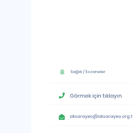
Sağlık
/
Eczaneler
Görmek için tıklayın
aksarayeo@aksarayeo.org.t