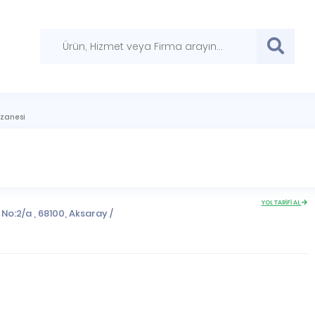
czanesi
YOL TARİFİ AL
No:2/a , 68100,
Aksaray
/