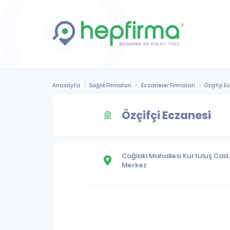
Anasayfa
Sağlık Firmaları
Eczaneler Firmaları
Özçifçi E
Özçifçi Eczanesi
Coğlaki Mahallesi
Kurtuluş Cad. 
Merkez