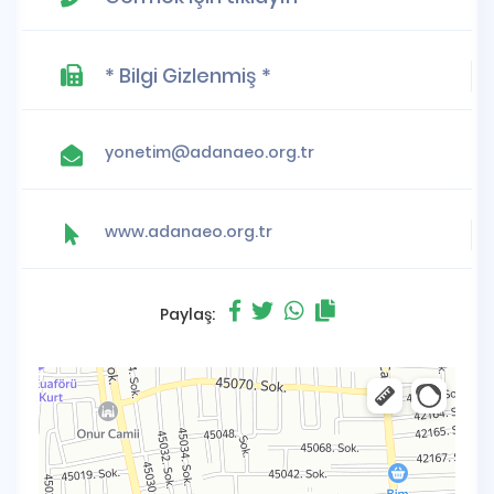
* Bilgi Gizlenmiş *
yonetim@adanaeo.org.tr
www.adanaeo.org.tr
Paylaş: