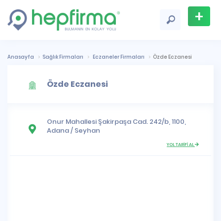
+
Firma
Ekle
Anasayfa
Sağlık Firmaları
Eczaneler Firmaları
Özde Eczanesi
Özde Eczanesi
Onur Mahallesi
Şakirpaşa Cad. 242/b, 1100,
Adana
/
Seyhan
YOL TARİFİ AL