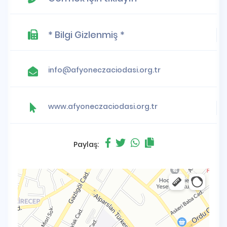
* Bilgi Gizlenmiş *
info@afyoneczaciodasi.org.tr
www.afyoneczaciodasi.org.tr
Paylaş: