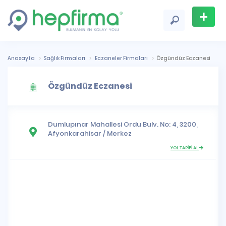
+
Firma
Ekle
Anasayfa
Sağlık Firmaları
Eczaneler Firmaları
Özgündüz Eczanesi
Özgündüz Eczanesi
Dumlupınar Mahallesi
Ordu Bulv. No: 4, 3200,
Afyonkarahisar
/
Merkez
YOL TARİFİ AL