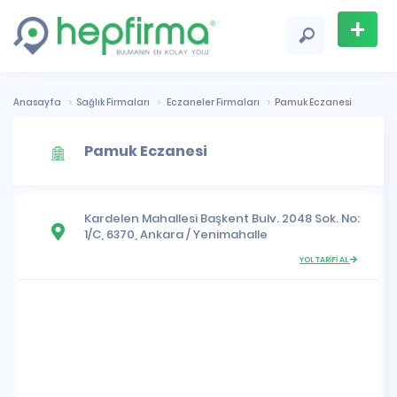
+
Firma
Ekle
Anasayfa
Sağlık Firmaları
Eczaneler Firmaları
Pamuk Eczanesi
Pamuk Eczanesi
Kardelen Mahallesi
Başkent Bulv. 2048 Sok. No:
1/C, 6370,
Ankara
/
Yenimahalle
YOL TARİFİ AL