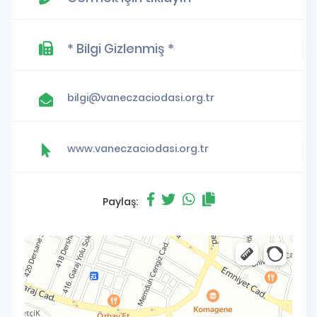
* Bilgi Gizlenmiş *
bilgi@vaneczaciodasi.org.tr
www.vaneczaciodasi.org.tr
Paylaş: