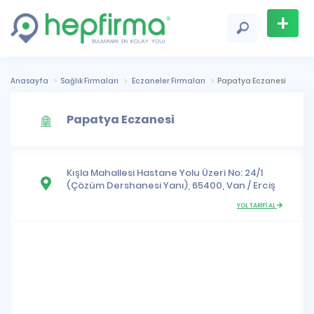
+
Firma
Ekle
Anasayfa
Sağlık Firmaları
Eczaneler Firmaları
Papatya Eczanesi
Papatya Eczanesi
Kışla Mahallesi
Hastane Yolu Üzeri No: 24/1
(Çözüm Dershanesi Yanı), 65400,
Van
/
Erciş
YOL TARİFİ AL