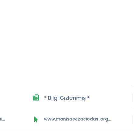
* Bilgi Gizlenmiş *
yonetim@manisaeczaciodasi.org.tr
www.manisaeczaciodasi.org.tr