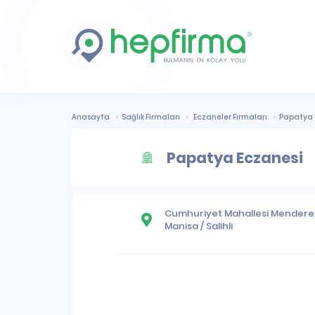
Anasayfa
Sağlık Firmaları
Eczaneler Firmaları
Papatya 
Papatya Eczanesi
Cumhuriyet Mahallesi
Menderes 
Manisa
/
Salihli