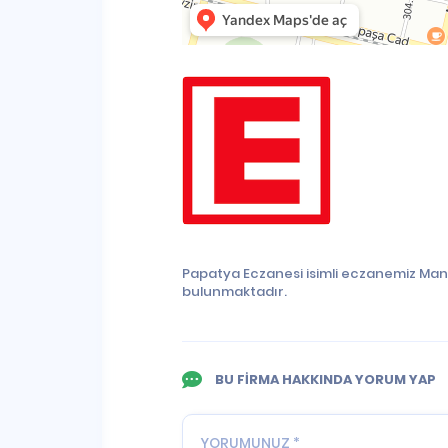
Papatya Eczanesi isimli eczanemiz Mani
bulunmaktadır.
BU FİRMA HAKKINDA YORUM YAP