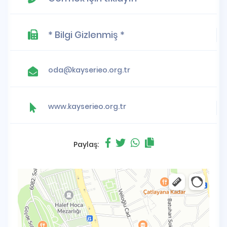
* Bilgi Gizlenmiş *
oda@kayserieo.org.tr
www.kayserieo.org.tr
Paylaş: