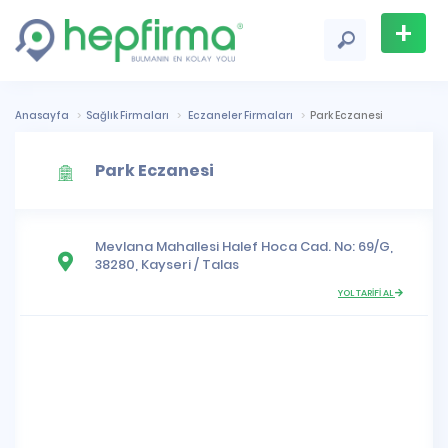
+
Firma
Ekle
Anasayfa
Sağlık Firmaları
Eczaneler Firmaları
Park Eczanesi
Park Eczanesi
Mevlana Mahallesi
Halef Hoca Cad. No: 69/G,
38280,
Kayseri
/
Talas
YOL TARİFİ AL