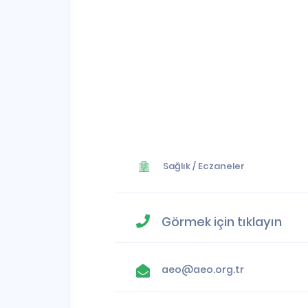
Sağlık
/
Eczaneler
Görmek için tıklayın
aeo@aeo.org.tr