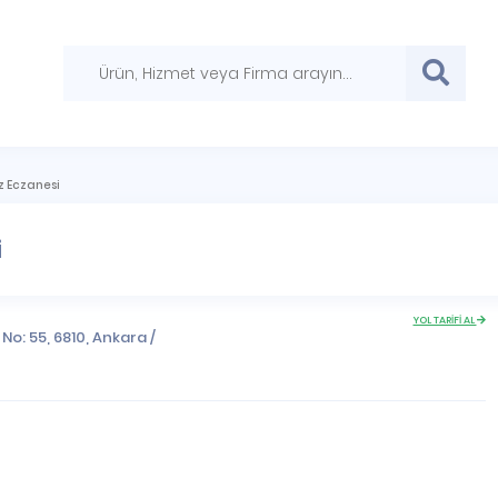
ız Eczanesi
i
YOL TARİFİ AL
 No: 55, 6810,
Ankara
/