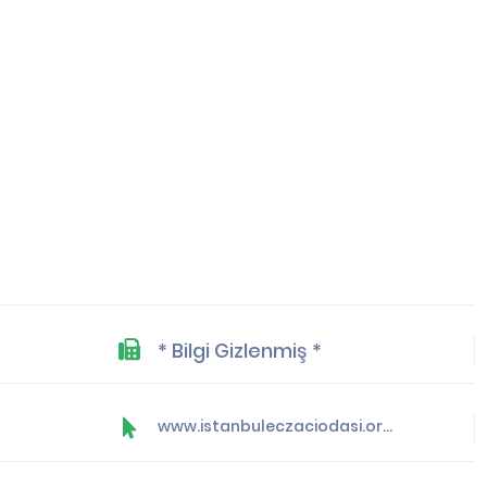
* Bilgi Gizlenmiş *
www.istanbuleczaciodasi.org.tr