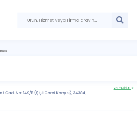
anesi
YOL TARİFİ AL
t Cad. No: 149/B (Şişli Cami Karşısı), 34384,