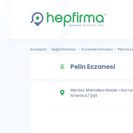
Anasayfa
Sağlık Firmaları
Eczaneler Firmaları
Pelin Ecz
Pelin Eczanesi
Merkez Mahallesi
Abide-i Hürriye
İstanbul
/
Şişli