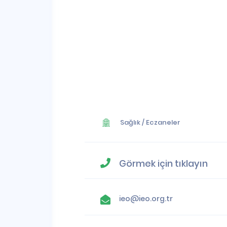
Sağlık
/
Eczaneler
Görmek için tıklayın
ieo@ieo.org.tr