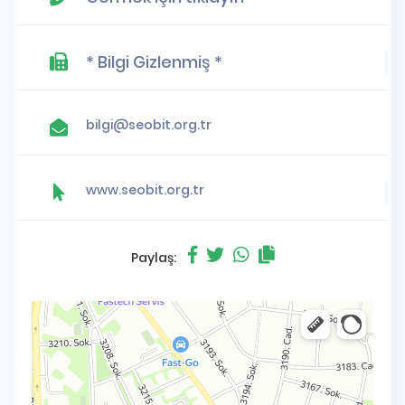
* Bilgi Gizlenmiş *
bilgi@seobit.org.tr
www.seobit.org.tr
Paylaş: