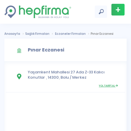
+
Firma
Ekle
Anasayfa
Sağlık Firmaları
Eczaneler Firmaları
Pınar Eczanesi
Pınar Eczanesi
Yaşamkent Mahallesi
27 Ada Z-33 Kalıcı
Konutlar , 14300,
Bolu
/
Merkez
YOL TARİFİ AL