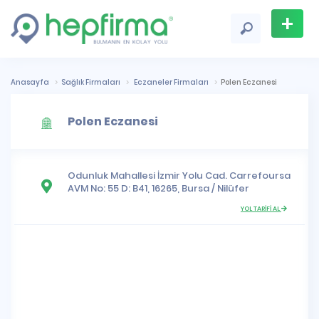
+
Firma
Ekle
Anasayfa
Sağlık Firmaları
Eczaneler Firmaları
Polen Eczanesi
Polen Eczanesi
Odunluk Mahallesi
İzmir Yolu Cad. Carrefoursa
AVM No: 55 D: B41, 16265,
Bursa
/
Nilüfer
YOL TARİFİ AL