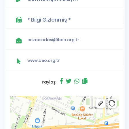
* Bilgi Gizlenmiş *
eczaciodasi@beo.org.tr
www.beo.org.tr
Paylaş: