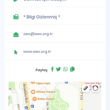
* Bilgi Gizlenmiş *
aeo@aeo.org.tr
www.aeo.org.tr
Paylaş: