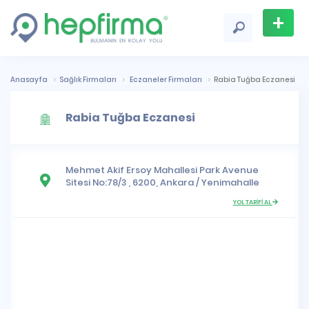
+
Firma
Ekle
Anasayfa
Sağlık Firmaları
Eczaneler Firmaları
Rabia Tuğba Eczanesi
Rabia Tuğba Eczanesi
Mehmet Akif Ersoy Mahallesi
Park Avenue
Sitesi No:78/3 , 6200,
Ankara
/
Yenimahalle
YOL TARİFİ AL