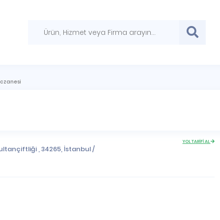
Eczanesi
YOL TARİFİ AL
ltançiftliği , 34265,
İstanbul
/