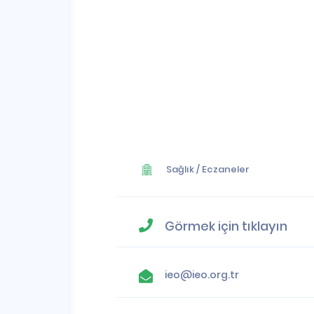
Sağlık
/
Eczaneler
Görmek için tıklayın
ieo@ieo.org.tr