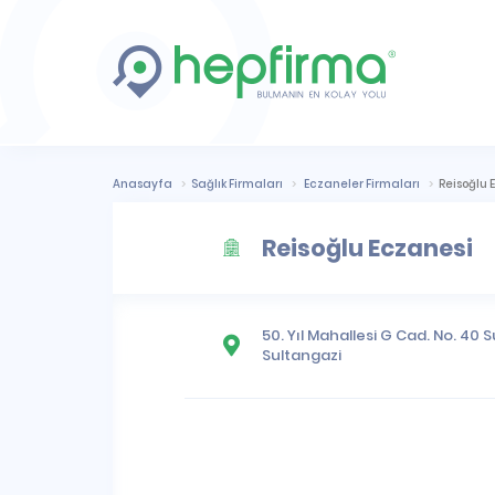
Anasayfa
Sağlık Firmaları
Eczaneler Firmaları
Reisoğlu 
Reisoğlu Eczanesi
50. Yıl Mahallesi
G Cad. No. 40 Su
Sultangazi