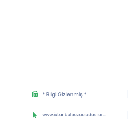
* Bilgi Gizlenmiş *
www.istanbuleczaciodasi.org.tr