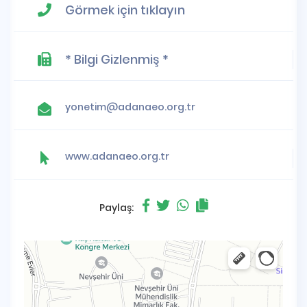
Görmek için tıklayın
* Bilgi Gizlenmiş *
yonetim@adanaeo.org.tr
www.adanaeo.org.tr
Paylaş: