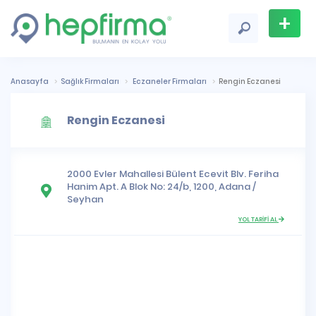
+
Firma
Ekle
Anasayfa
Sağlık Firmaları
Eczaneler Firmaları
Rengin Eczanesi
Rengin Eczanesi
2000 Evler Mahallesi
Bülent Ecevit Blv. Feriha
Hanim Apt. A Blok No: 24/b, 1200,
Adana
/
Seyhan
YOL TARİFİ AL