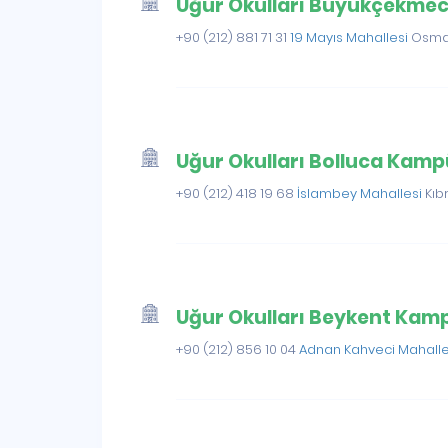
Uğur Okulları Büyükçekme
+90 (212) 881 71 31
19 Mayıs Mahallesi
Osman
Uğur Okulları Bolluca Kam
+90 (212) 418 19 68
İslambey Mahallesi
Kıb
Uğur Okulları Beykent Kam
+90 (212) 856 10 04
Adnan Kahveci Mahall