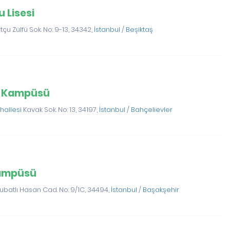
 Lisesi
çu Zülfü Sok. No: 9-13, 34342,
İstanbul
/
Beşiktaş
es Kampüsü
hallesi
Kavak Sok. No: 13, 34197,
İstanbul
/
Bahçelievler
Kampüsü
lubatlı Hasan Cad. No: 9/1C, 34494,
İstanbul
/
Başakşehir