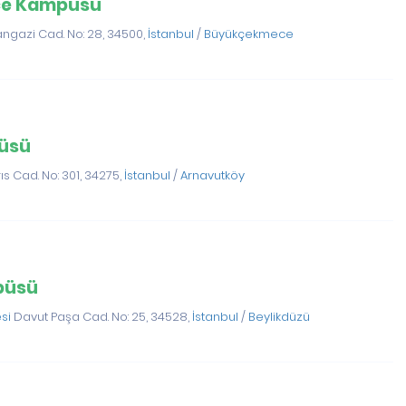
ce Kampüsü
gazi Cad. No: 28, 34500,
İstanbul
/
Büyükçekmece
püsü
rıs Cad. No: 301, 34275,
İstanbul
/
Arnavutköy
püsü
esi
Davut Paşa Cad. No: 25, 34528,
İstanbul
/
Beylikdüzü