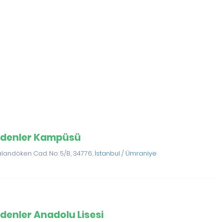
adenler Kampüsü
alandöken Cad. No: 5/B, 34776,
İstanbul
/
Ümraniye
denler Anadolu Lisesi