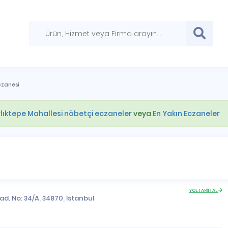
czanesi
lıktepe Mahallesi nöbetçi eczaneler
veya
En Yakın Eczaneler
YOL TARİFİ AL
ad. No: 34/A, 34870,
İstanbul