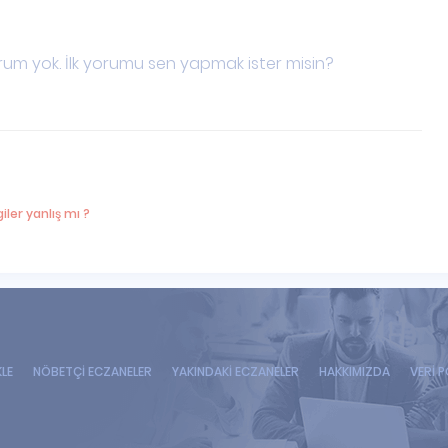
um yok. İlk yorumu sen yapmak ister misin?
iler yanlış mı ?
KLE
NÖBETÇİ ECZANELER
YAKINDAKİ ECZANELER
HAKKIMIZDA
VERİ P