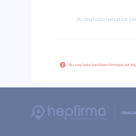
Bu sayfada henüz bir yor
Bu sayfada tanıtılan firmaya ait bilg
FİRMA E