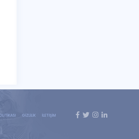
OLİTİKASI
GİZLİLİK
İLETİŞİM