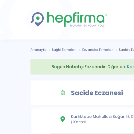
Anasayfa
Sağlık Firmaları
Eczaneler Firmaları
Sacide E
Bugün Nöbetçi Eczanedir. Diğerleri:
Kar
Sacide Eczanesi
Karlıktepe Mahallesi
Soğanlık C
/
Kartal