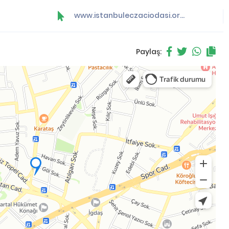
www.istanbuleczaciodasi.org.tr
Paylaş: