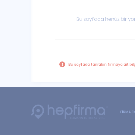
Bu sayfada henüz bir yor
Bu sayfada tanıtılan firmaya ait bilg
FİRMA E