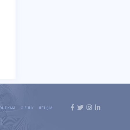
OLİTİKASI
GİZLİLİK
İLETİŞİM