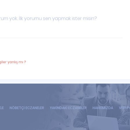
um yok. İlk yorumu sen yapmak ister misin?
iler yanlış mı ?
KLE
NÖBETÇİ ECZANELER
YAKINDAKİ ECZANELER
HAKKIMIZDA
VERİ P