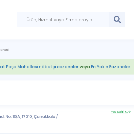
zanesi
at Paşa Mahallesi nöbetçi eczaneler
veya
En Yakın Eczaneler
YOL TARİFİ AL
d. No: 13/A, 17010,
Çanakkale
/