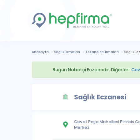
Anasayfa
Sağlık Firmaları
Eczaneler Firmaları
Sağlık Ec
Bugün Nöbetçi Eczanedir. Diğerleri:
Cev
Sağlık Eczanesi
Cevat Paşa Mahallesi
Pirireis Ca
Merkez