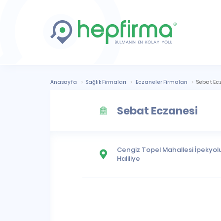
Anasayfa
Sağlık Firmaları
Eczaneler Firmaları
Sebat Ec
Sebat Eczanesi
Cengiz Topel Mahallesi
İpekyolu
Haliliye