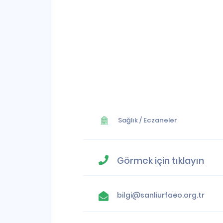
Sağlık
/
Eczaneler
Görmek için tıklayın
bilgi@sanliurfaeo.org.tr