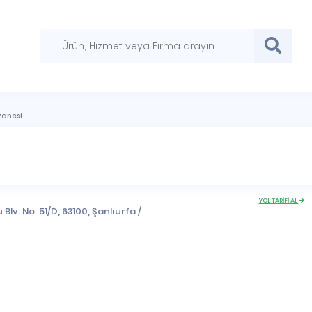
zanesi
YOL TARİFİ AL
 Blv. No: 51/D, 63100,
Şanlıurfa
/