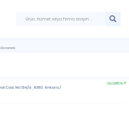
k Eczanesi
YOL TARİFİ AL
l Cad. No:134/d , 6360,
Ankara
/