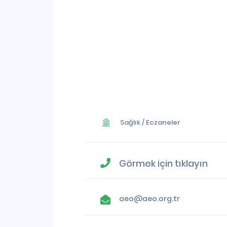
Sağlık
/
Eczaneler
Görmek için tıklayın
aeo@aeo.org.tr