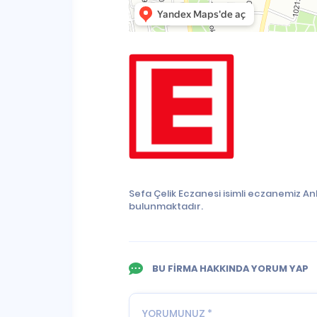
Sefa Çelik Eczanesi isimli eczanemiz An
bulunmaktadır.
BU FİRMA HAKKINDA YORUM YAP