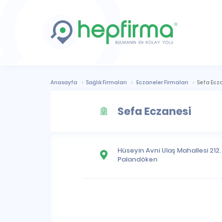
Anasayfa
Sağlık Firmaları
Eczaneler Firmaları
Sefa Ecz
Sefa Eczanesi
Hüseyin Avni Ulaş Mahallesi
212.
Palandöken