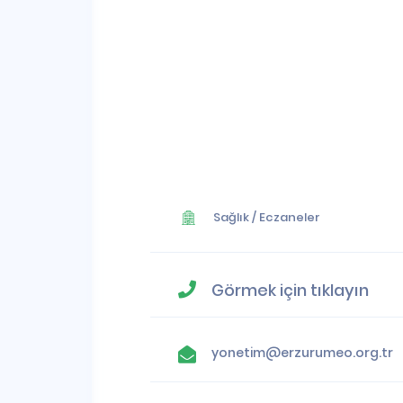
Sağlık
/
Eczaneler
Görmek için tıklayın
yonetim@erzurumeo.org.tr