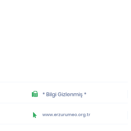
* Bilgi Gizlenmiş *
www.erzurumeo.org.tr