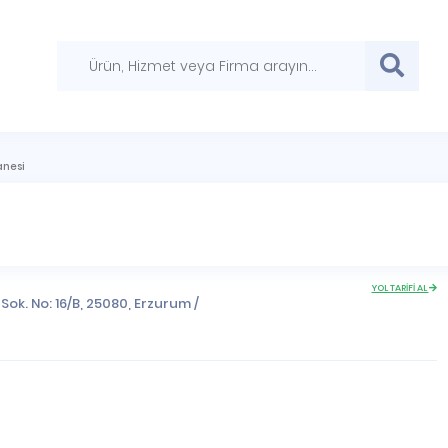
anesi
YOL TARİFİ AL
 Sok. No: 16/B, 25080,
Erzurum
/