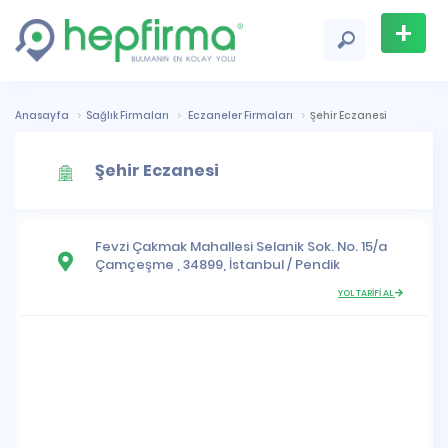
+
Firma
Ekle
Anasayfa
Sağlık Firmaları
Eczaneler Firmaları
Şehir Eczanesi
Şehir Eczanesi
Fevzi Çakmak Mahallesi
Selanik Sok. No. 15/a
Çamçeşme , 34899,
İstanbul
/
Pendik
YOL TARİFİ AL