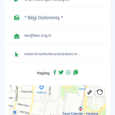
* Bilgi Gizlenmiş *
ieo@ieo.org.tr
www.istanbuleczaciodasi.org.tr
Paylaş: