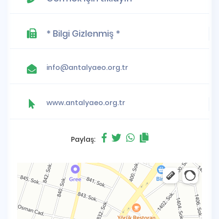
* Bilgi Gizlenmiş *
info@antalyaeo.org.tr
www.antalyaeo.org.tr
Paylaş: