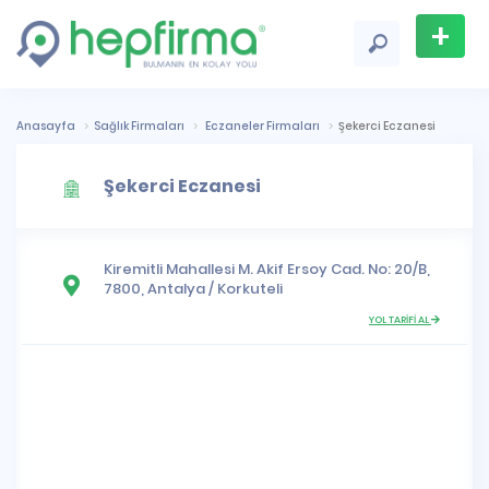
+
Firma
Ekle
Anasayfa
Sağlık Firmaları
Eczaneler Firmaları
Şekerci Eczanesi
Şekerci Eczanesi
Kiremitli Mahallesi
M. Akif Ersoy Cad. No: 20/B,
7800,
Antalya
/
Korkuteli
YOL TARİFİ AL