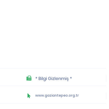
* Bilgi Gizlenmiş *
www.gaziantepeo.org.tr