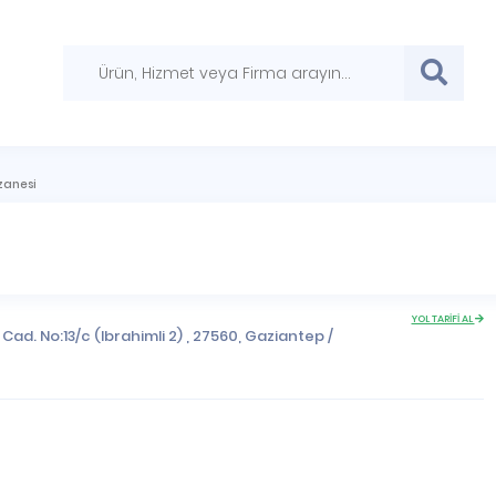
zanesi
YOL TARİFİ AL
ad. No:13/c (Ibrahimli 2) , 27560,
Gaziantep
/