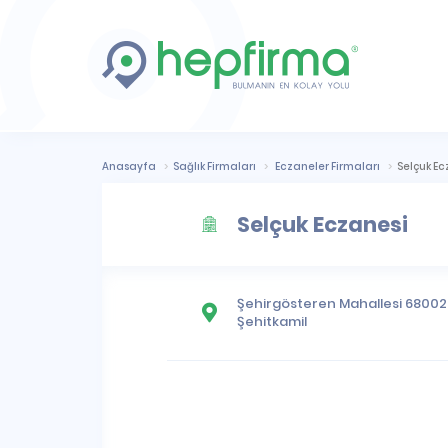
Anasayfa
Sağlık Firmaları
Eczaneler Firmaları
Selçuk Ec
Selçuk Eczanesi
Şehirgösteren Mahallesi
68002 C
Şehitkamil