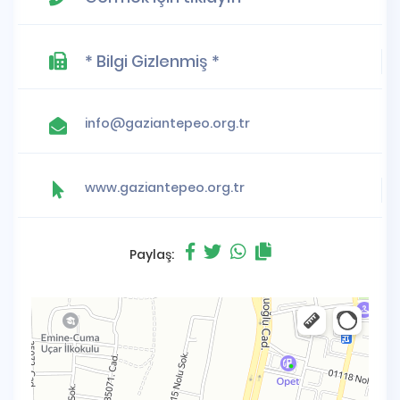
* Bilgi Gizlenmiş *
info@gaziantepeo.org.tr
www.gaziantepeo.org.tr
Paylaş: