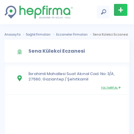
+
Firma
Ekle
Anasayfa
Sağlık Firmaları
Eczaneler Firmaları
Sena Külekci Eczanesi
Sena Külekci Eczanesi
İbrahimli Mahallesi
Suat Akınal Cad. No: 3/A,
27560,
Gaziantep
/
Şehitkamil
YOL TARİFİ AL