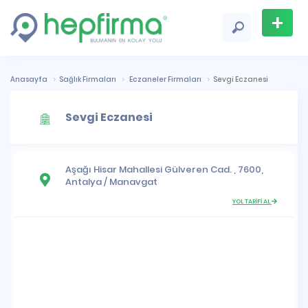
+
Firma
Ekle
Anasayfa
Sağlık Firmaları
Eczaneler Firmaları
Sevgi Eczanesi
Sevgi Eczanesi
Aşağı Hisar Mahallesi
Gülveren Cad. , 7600,
Antalya
/
Manavgat
YOL TARİFİ AL