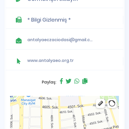
* Bilgi Gizlenmiş *
antalyaeczaciodasi@gmail.com
www.antalyaeo.org.tr
Paylaş: