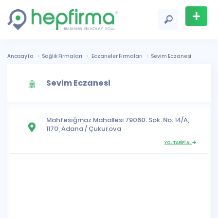
+
Firma
Ekle
Anasayfa
Sağlık Firmaları
Eczaneler Firmaları
Sevim Eczanesi
Sevim Eczanesi
Mahfesığmaz Mahallesi
79060. Sok. No: 14/A,
1170,
Adana
/
Çukurova
YOL TARİFİ AL