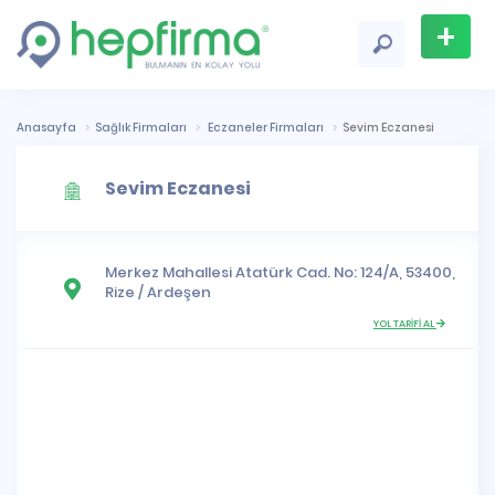
+
Firma
Ekle
Anasayfa
Sağlık Firmaları
Eczaneler Firmaları
Sevim Eczanesi
Sevim Eczanesi
Merkez Mahallesi
Atatürk Cad. No: 124/A, 53400,
Rize
/
Ardeşen
YOL TARİFİ AL