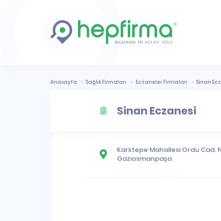
Anasayfa
Sağlık Firmaları
Eczaneler Firmaları
Sinan Ec
Sinan Eczanesi
Karlıtepe Mahallesi
Ordu Cad. N
Gaziosmanpaşa