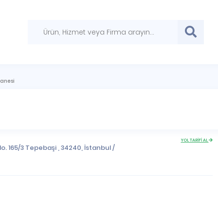
zanesi
YOL TARİFİ AL
o. 165/3 Tepebaşi , 34240,
İstanbul
/