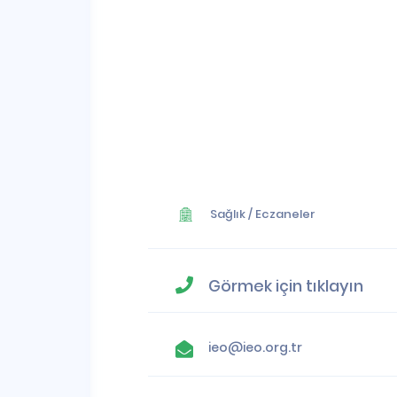
Sağlık
/
Eczaneler
Görmek için tıklayın
ieo@ieo.org.tr