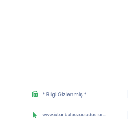
* Bilgi Gizlenmiş *
www.istanbuleczaciodasi.org.tr