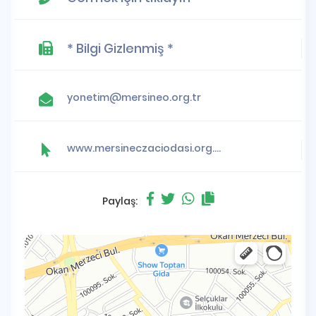
* Bilgi Gizlenmiş *
yonetim@mersineo.org.tr
www.mersineczaciodasi.org.tr
Paylaş: