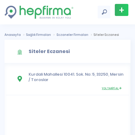
+
Firma
Ekle
Anasayfa
Sağlık Firmaları
Eczaneler Firmaları
Siteler Eczanesi
Siteler Eczanesi
Kurdali Mahallesi
10041. Sok. No: 5, 33250,
Mersin
/
Toroslar
YOL TARİFİ AL