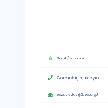
Sağlık
/
Eczaneler
Görmek için tıklayın
eczaciodasi@beo.org.tr