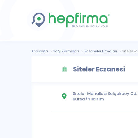
Anasayfa
Sağlık Firmaları
Eczaneler Firmaları
Siteler E
Siteler Eczanesi
Siteler Mahallesi
Selçukbey Cd. (
Bursa
/
Yıldırım