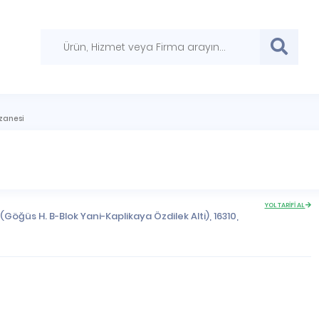
czanesi
YOL TARİFİ AL
Göğüs H. B-Blok Yani-Kaplikaya Özdilek Alti), 16310,